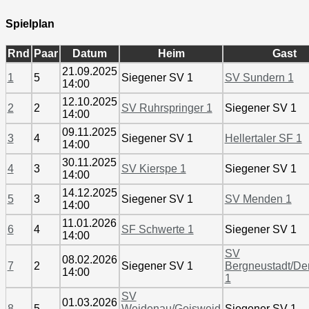
Spielplan
Rnd
Paar
Datum
Heim
Gast
21.09.2025
1
5
Siegener SV 1
SV Sundern 1
14:00
12.10.2025
2
2
SV Ruhrspringer 1
Siegener SV 1
14:00
09.11.2025
3
4
Siegener SV 1
Hellertaler SF 1
14:00
30.11.2025
4
3
SV Kierspe 1
Siegener SV 1
14:00
14.12.2025
5
3
Siegener SV 1
SV Menden 1
14:00
11.01.2026
6
4
SF Schwerte 1
Siegener SV 1
14:00
SV
08.02.2026
7
2
Siegener SV 1
Bergneustadt/De
14:00
1
SV
01.03.2026
8
5
Weidenau/Geisweid
Siegener SV 1