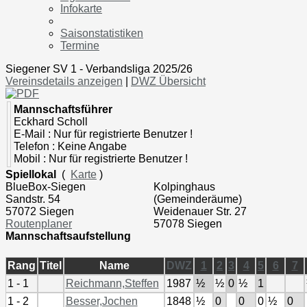
Infokarte
Saisonstatistiken
Termine
Siegener SV 1 - Verbandsliga 2025/26
Vereinsdetails anzeigen
|
DWZ Übersicht
Mannschaftsführer
Eckhard Scholl
E-Mail : Nur für registrierte Benutzer !
Telefon : Keine Angabe
Mobil : Nur für registrierte Benutzer !
Spiellokal
(
Karte
)
BlueBox-Siegen
Kolpinghaus
Sandstr. 54
(Gemeinderäume)
57072 Siegen
Weidenauer Str. 27
Routenplaner
57078 Siegen
Mannschaftsaufstellung
Rang
Titel
Name
DWZ
1
2
3
4
5
6
7
1 - 1
Reichmann,Steffen
1987
½
½
0
½
1
1 - 2
Besser,Jochen
1848
½
0
0
0
½
0