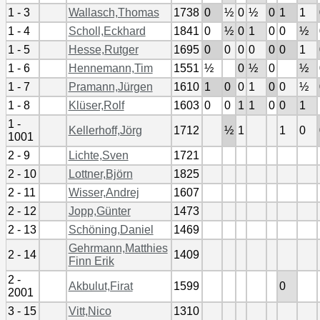
1 - 3
Wallasch,Thomas
1738
0
½
0
½
0
1
1
1 - 4
Scholl,Eckhard
1841
0
½
0
1
0
0
½
1 - 5
Hesse,Rutger
1695
0
0
0
0
0
0
1
1 - 6
Hennemann,Tim
1551
½
0
½
0
½
1 - 7
Pramann,Jürgen
1610
1
0
0
1
0
0
½
1 - 8
Klüser,Rolf
1603
0
0
1
1
0
0
1
1 -
Kellerhoff,Jörg
1712
½
1
1
0
1001
2 - 9
Lichte,Sven
1721
2 - 10
Lottner,Björn
1825
2 - 11
Wisser,Andrej
1607
2 - 12
Jopp,Günter
1473
2 - 13
Schöning,Daniel
1469
Gehrmann,Matthies
2 - 14
1409
Finn Erik
2 -
Akbulut,Firat
1599
0
2001
3 - 15
Vitt,Nico
1310