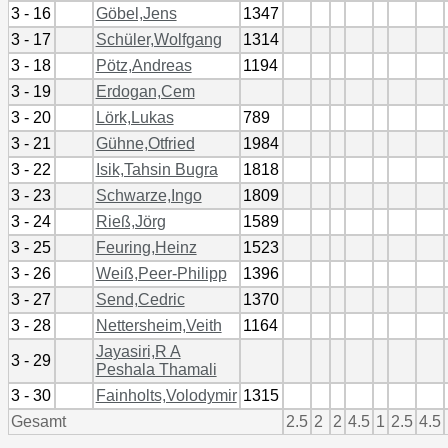
3 - 16
Göbel,Jens
1347
3 - 17
Schüler,Wolfgang
1314
3 - 18
Pötz,Andreas
1194
3 - 19
Erdogan,Cem
3 - 20
Lörk,Lukas
789
3 - 21
Gühne,Otfried
1984
3 - 22
Isik,Tahsin Bugra
1818
3 - 23
Schwarze,Ingo
1809
3 - 24
Rieß,Jörg
1589
3 - 25
Feuring,Heinz
1523
3 - 26
Weiß,Peer-Philipp
1396
3 - 27
Send,Cedric
1370
3 - 28
Nettersheim,Veith
1164
Jayasiri,R A
3 - 29
Peshala Thamali
3 - 30
Fainholts,Volodymir
1315
Gesamt
2.5
2
2
4.5
1
2.5
4.5