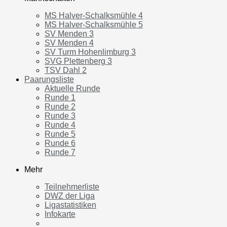
MS Halver-Schalksmühle 4
MS Halver-Schalksmühle 5
SV Menden 3
SV Menden 4
SV Turm Hohenlimburg 3
SVG Plettenberg 3
TSV Dahl 2
Paarungsliste
Aktuelle Runde
Runde 1
Runde 2
Runde 3
Runde 4
Runde 5
Runde 6
Runde 7
Mehr
Teilnehmerliste
DWZ der Liga
Ligastatistiken
Infokarte