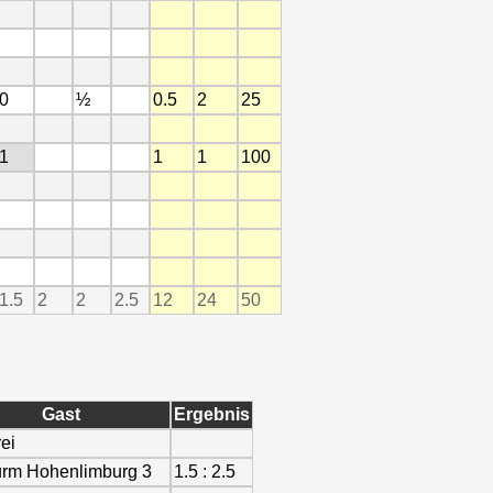
0
½
0.5
2
25
1
1
1
100
1.5
2
2
2.5
12
24
50
Gast
Ergebnis
rei
rm Hohenlimburg 3
1.5 : 2.5