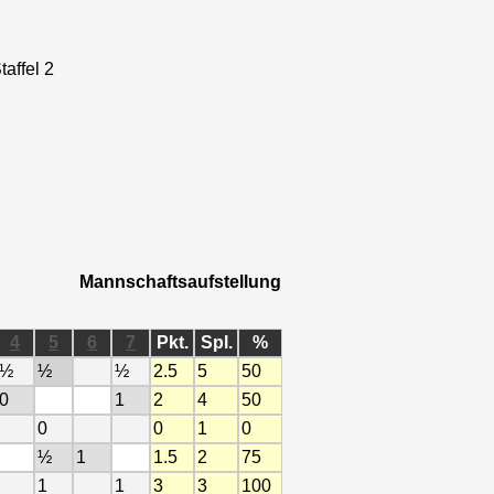
affel 2
Mannschaftsaufstellung
4
5
6
7
Pkt.
Spl.
%
½
½
½
2.5
5
50
0
1
2
4
50
0
0
1
0
½
1
1.5
2
75
1
1
3
3
100