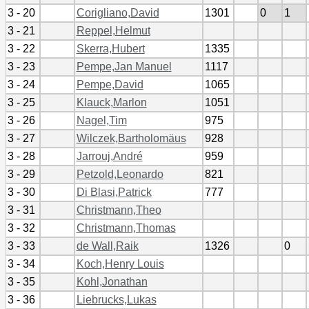
3 - 20
Corigliano,David
1301
0
1
3 - 21
Reppel,Helmut
3 - 22
Skerra,Hubert
1335
3 - 23
Pempe,Jan Manuel
1117
3 - 24
Pempe,David
1065
3 - 25
Klauck,Marlon
1051
3 - 26
Nagel,Tim
975
3 - 27
Wilczek,Bartholomäus
928
3 - 28
Jarrouj,André
959
3 - 29
Petzold,Leonardo
821
3 - 30
Di Blasi,Patrick
777
3 - 31
Christmann,Theo
3 - 32
Christmann,Thomas
3 - 33
de Wall,Raik
1326
0
3 - 34
Koch,Henry Louis
3 - 35
Kohl,Jonathan
3 - 36
Liebrucks,Lukas