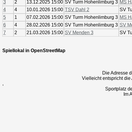
3
2
13.12.2025 15:00
SV Turm Hohenlimburg 3
MS Ha
4
4
10.01.2026 15:00
TSV Dahl 2
SV Tu
5
1
07.02.2026 15:00
SV Turm Hohenlimburg 3
MS Ha
6
4
28.02.2026 15:00
SV Turm Hohenlimburg 3
SV M
7
2
21.03.2026 15:00
SV Menden 3
SV Tu
Spiellokal in OpenStreetMap
Die Adresse de
Vielleicht entspricht di
,
Sportplatz d
Im A