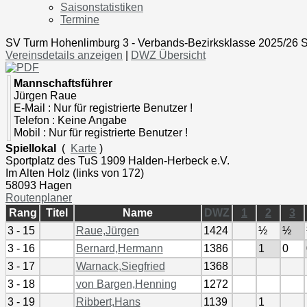
Saisonstatistiken
Termine
SV Turm Hohenlimburg 3 - Verbands-Bezirksklasse 2025/26 St
Vereinsdetails anzeigen
|
DWZ Übersicht
Mannschaftsführer
Jürgen Raue
E-Mail : Nur für registrierte Benutzer !
Telefon : Keine Angabe
Mobil : Nur für registrierte Benutzer !
Spiellokal
(
Karte
)
Sportplatz des TuS 1909 Halden-Herbeck e.V.
Im Alten Holz (links von 172)
58093 Hagen
Routenplaner
Rang
Titel
Name
DWZ
1
2
3
3 - 15
Raue,Jürgen
1424
½
½
3 - 16
Bernard,Hermann
1386
1
0
3 - 17
Warnack,Siegfried
1368
3 - 18
von Bargen,Henning
1272
3 - 19
Ribbert,Hans
1139
1