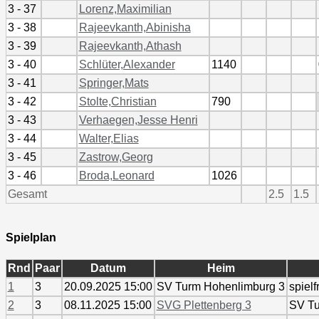
3 - 37
Lorenz,Maximilian
3 - 38
Rajeevkanth,Abinisha
3 - 39
Rajeevkanth,Athash
3 - 40
Schlüter,Alexander
1140
3 - 41
Springer,Mats
3 - 42
Stolte,Christian
790
3 - 43
Verhaegen,Jesse Henri
3 - 44
Walter,Elias
3 - 45
Zastrow,Georg
3 - 46
Broda,Leonard
1026
Gesamt
2.5
1.5
Spielplan
Rnd
Paar
Datum
Heim
1
3
20.09.2025 15:00
SV Turm Hohenlimburg 3
spielf
2
3
08.11.2025 15:00
SVG Plettenberg 3
SV Tu