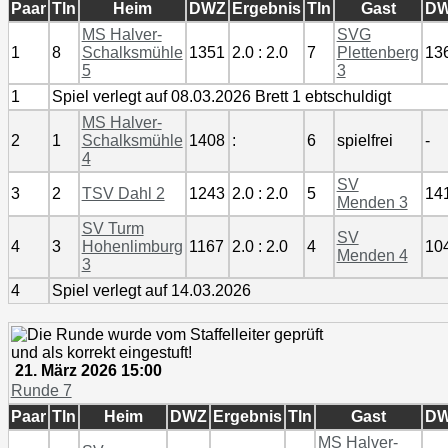
Paar
Tln
Heim
DWZ
Ergebnis
Tln
Gast
D
MS Halver-
SVG
1
8
Schalksmühle
1351
2.0 : 2.0
7
Plettenberg
13
5
3
1
Spiel verlegt auf 08.03.2026 Brett 1 ebtschuldigt
MS Halver-
2
1
Schalksmühle
1408
:
6
spielfrei
-
4
SV
3
2
TSV Dahl 2
1243
2.0 : 2.0
5
14
Menden 3
SV Turm
SV
4
3
Hohenlimburg
1167
2.0 : 2.0
4
10
Menden 4
3
4
Spiel verlegt auf 14.03.2026
21. März 2026 15:00
Runde 7
Paar
Tln
Heim
DWZ
Ergebnis
Tln
Gast
D
MS Halver-