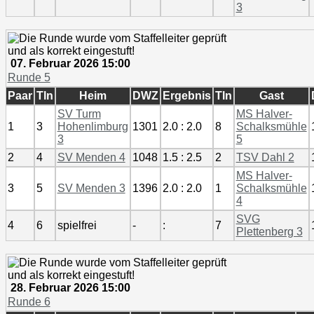
3
07. Februar 2026 15:00
Runde 5
Paar
Tln
Heim
DWZ
Ergebnis
Tln
Gast
SV Turm
MS Halver-
1
3
Hohenlimburg
1301
2.0 : 2.0
8
Schalksmühle
3
5
2
4
SV Menden 4
1048
1.5 : 2.5
2
TSV Dahl 2
MS Halver-
3
5
SV Menden 3
1396
2.0 : 2.0
1
Schalksmühle
4
SVG
4
6
spielfrei
-
:
7
Plettenberg 3
28. Februar 2026 15:00
Runde 6