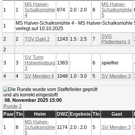
MS Halver-
MS Halver-
1
1
Schalksmühle
874
2.0 : 2.0
8
Schalksmühle
4
5
MS Halver-Schalksmühle 4 - MS Halver-Schalksmühle 
1
verlegt auf 10.10.2025
SVG
2
2
TSV Dahl 2
1243
1.5 : 2.5
7
Plettenberg 3
2
SV Turm
3
3
Hohenlimburg
1363
:
6
spielfrei
3
4
4
SV Menden 4
1048
1.0 : 3.0
5
SV Menden 3
08. November 2025 15:00
Runde 2
Paar
Tln
Heim
DWZ
Ergebnis
Tln
Gast
MS Halver-
1
8
Schalksmühle
1174
2.0 : 2.0
5
SV Menden 3
5