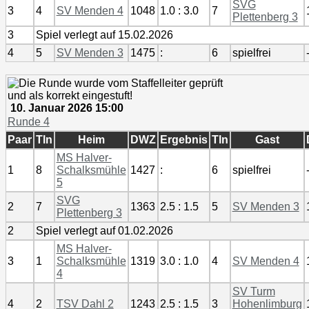
SVG
3
4
SV Menden 4
1048
1.0 : 3.0
7
Plettenberg 3
3
Spiel verlegt auf 15.02.2026
4
5
SV Menden 3
1475
:
6
spielfrei
10. Januar 2026 15:00
Runde 4
Paar
Tln
Heim
DWZ
Ergebnis
Tln
Gast
MS Halver-
1
8
Schalksmühle
1427
:
6
spielfrei
5
SVG
2
7
1363
2.5 : 1.5
5
SV Menden 3
Plettenberg 3
2
Spiel verlegt auf 01.02.2026
MS Halver-
3
1
Schalksmühle
1319
3.0 : 1.0
4
SV Menden 4
4
SV Turm
4
2
TSV Dahl 2
1243
2.5 : 1.5
3
Hohenlimburg