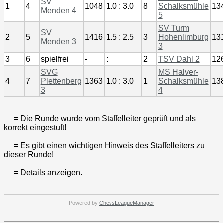
SV
1
4
1048
1.0 : 3.0
8
Schalksmühle
13
Menden 4
5
SV Turm
SV
2
5
1416
1.5 : 2.5
3
Hohenlimburg
13
Menden 3
3
3
6
spielfrei
-
:
2
TSV Dahl 2
12
SVG
MS Halver-
4
7
Plettenberg
1363
1.0 : 3.0
1
Schalksmühle
13
3
4
= Die Runde wurde vom Staffelleiter geprüft und als
korrekt eingestuft!
= Es gibt einen wichtigen Hinweis des Staffelleiters zu
dieser Runde!
= Details anzeigen.
Powered by
ChessLeagueManager