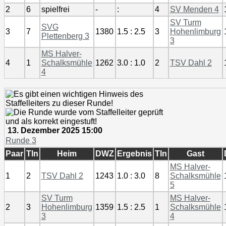
2
6
spielfrei
-
:
4
SV Menden 4
SV Turm
SVG
3
7
1380
1.5 : 2.5
3
Hohenlimburg
Plettenberg 3
3
MS Halver-
4
1
Schalksmühle
1262
3.0 : 1.0
2
TSV Dahl 2
4
13. Dezember 2025 15:00
Runde 3
Paar
Tln
Heim
DWZ
Ergebnis
Tln
Gast
MS Halver-
1
2
TSV Dahl 2
1243
1.0 : 3.0
8
Schalksmühle
5
SV Turm
MS Halver-
2
3
Hohenlimburg
1359
1.5 : 2.5
1
Schalksmühle
3
4