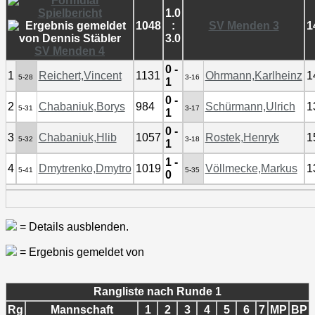
1.0
1048
:
SV Menden 3
1
3.0
SV Menden 4
0 -
1
Reichert,Vincent
1131
Ohrmann,Karlheinz
1
5-28
3-16
1
0 -
2
Chabaniuk,Borys
984
Schürmann,Ulrich
1
5-31
3-17
1
0 -
3
Chabaniuk,Hlib
1057
Rostek,Henryk
1
5-32
3-18
1
1 -
4
Dmytrenko,Dmytro
1019
Völlmecke,Markus
1
5-41
5-35
0
= Details ausblenden.
= Ergebnis gemeldet von
Rangliste nach Runde 1
Rg
Mannschaft
1
2
3
4
5
6
7
MP
BP