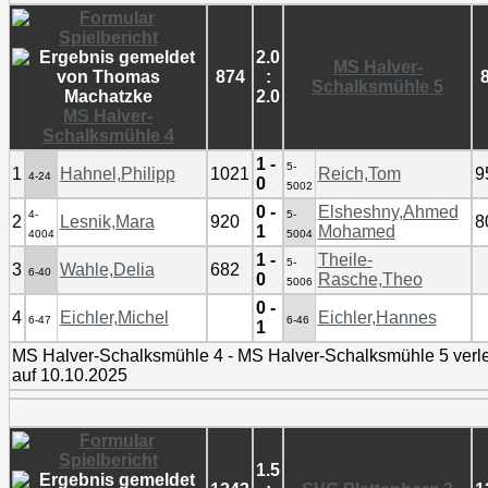
2.0
MS Halver-
874
:
Schalksmühle 5
2.0
MS Halver-
Schalksmühle 4
1 -
5-
1
Hahnel,Philipp
1021
Reich,Tom
9
4-24
0
5002
0 -
Elsheshny,Ahmed
4-
5-
2
Lesnik,Mara
920
8
1
Mohamed
4004
5004
1 -
Theile-
5-
3
Wahle,Delia
682
6-40
0
Rasche,Theo
5006
0 -
4
Eichler,Michel
Eichler,Hannes
6-47
6-46
1
MS Halver-Schalksmühle 4 - MS Halver-Schalksmühle 5 verl
auf 10.10.2025
1.5