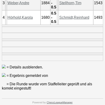
3
Weber,Andre
1884
-
Stellhorn,Tim
1543
0.5
0.5
4
Hörhold,Karola
1680
-
Schmidt,Reinhard
1493
0.5
= Details ausblenden.
= Ergebnis gemeldet von
= Die Runde wurde vom Staffelleiter geprüft und als
korrekt eingestuft!
Powered by
ChessLeagueManager