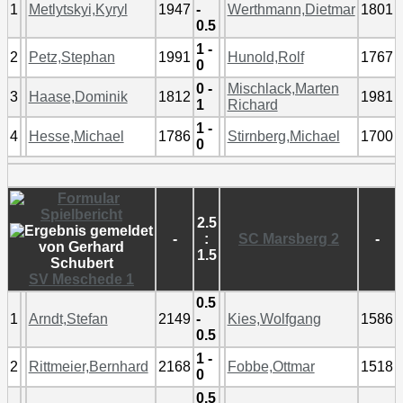
1
Metlytskyi,Kyryl
1947
-
Werthmann,Dietmar
1801
0.5
1 -
2
Petz,Stephan
1991
Hunold,Rolf
1767
0
0 -
Mischlack,Marten
3
Haase,Dominik
1812
1981
1
Richard
1 -
4
Hesse,Michael
1786
Stirnberg,Michael
1700
0
2.5
-
:
SC Marsberg 2
-
1.5
SV Meschede 1
0.5
1
Arndt,Stefan
2149
-
Kies,Wolfgang
1586
0.5
1 -
2
Rittmeier,Bernhard
2168
Fobbe,Ottmar
1518
0
0.5