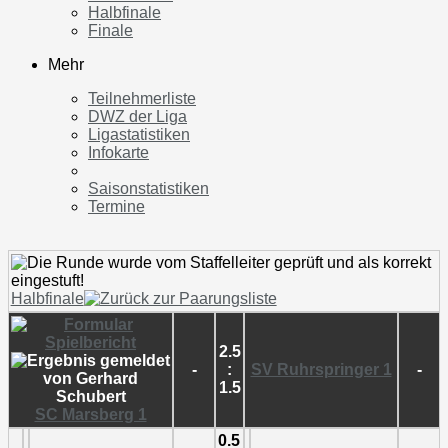
Halbfinale
Finale
Mehr
Teilnehmerliste
DWZ der Liga
Ligastatistiken
Infokarte
Saisonstatistiken
Termine
Halbfinale
2.5
-
:
SV Ruhrspringer 1
-
1.5
SC Marsberg 1
0.5