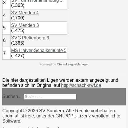
SV Turm Hohenlimburg 3
3
(1363)
SV Menden 4
4
(1700)
SV Menden 3
5
(1475)
SVG Plettenberg 3
6
(1363)
MS Halver-Schalksmühle 5
7
(1427)
Powered by
ChessLeagueManager
Die hier dargestellten Ligen werden extern angezeigt und
befinden sich im Original auf
http://schach-swf.de
Suchen ...
Copyright © 2026 SV Sundern. Alle Rechte vorbehalten.
Joomla!
ist freie, unter der
GNU/GPL-Lizenz
veröffentlichte
Software.