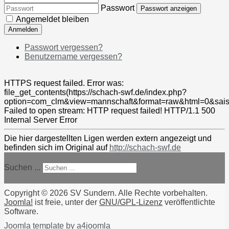
Passwort
Passwort anzeigen
Angemeldet bleiben
Anmelden
Passwort vergessen?
Benutzername vergessen?
HTTPS request failed. Error was:
file_get_contents(https://schach-swf.de/index.php?
option=com_clm&view=mannschaft&format=raw&html=0&saiso
Failed to open stream: HTTP request failed! HTTP/1.1 500
Internal Server Error
Die hier dargestellten Ligen werden extern angezeigt und
befinden sich im Original auf
http://schach-swf.de
Suchen ...
Copyright © 2026 SV Sundern. Alle Rechte vorbehalten.
Joomla!
ist freie, unter der
GNU/GPL-Lizenz
veröffentlichte
Software.
Joomla template by a4joomla