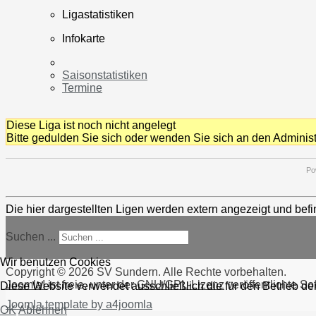
Ligastatistiken
Infokarte
Saisonstatistiken
Termine
Diese Liga ist noch nicht angelegt
Bitte gedulden Sie sich oder wenden Sie sich an den Adminis
Po
Die hier dargestellten Ligen werden extern angezeigt und befi
Suchen ...
Wir benutzen Cookies
Copyright © 2026 SV Sundern. Alle Rechte vorbehalten.
Joomla!
ist freie, unter der
GNU/GPL-Lizenz
veröffentlichte So
Diese Website verwendet ausschließlich die für den Betrieb d
Joomla template by a4joomla
OK
Ablehnen