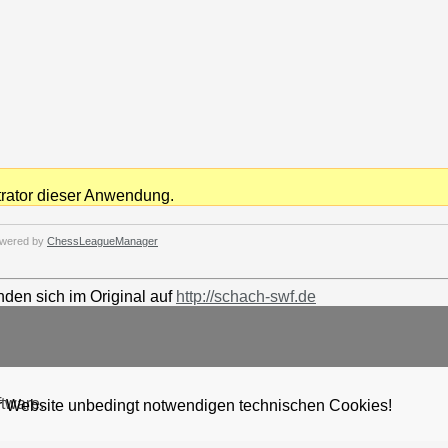
trator dieser Anwendung.
wered by
ChessLeagueManager
nden sich im Original auf
http://schach-swf.de
ftware.
er Website unbedingt notwendigen technischen Cookies!