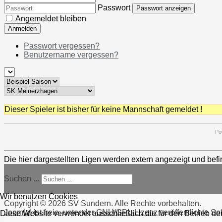
Passwort
Passwort anzeigen
Angemeldet bleiben
Anmelden
Passwort vergessen?
Benutzername vergessen?
Dieser Spieler ist bisher für keine Mannschaft gemeldet !
Po
Die hier dargestellten Ligen werden extern angezeigt und befi
Suchen ...
Wir benutzen Cookies
Copyright © 2026 SV Sundern. Alle Rechte vorbehalten.
Joomla!
ist freie, unter der
GNU/GPL-Lizenz
veröffentlichte So
Diese Website verwendet ausschließlich die für den Betrieb d