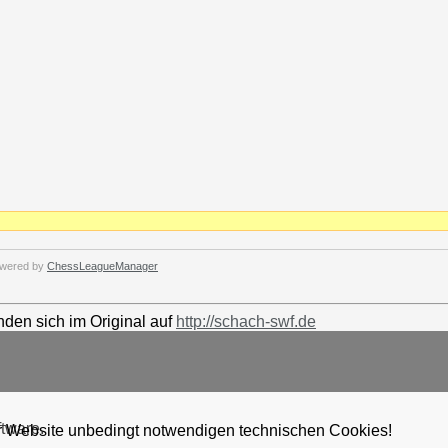
wered by
ChessLeagueManager
nden sich im Original auf
http://schach-swf.de
ftware.
er Website unbedingt notwendigen technischen Cookies!