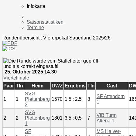
Infokarte
Saisonstatistiken
Termine
Rundenübersicht : Viererpokal Sauerland 2025/26
25. Oktober 2025 14:30
Viertelfinale
Paar
Tln
Heim
DWZ
Ergebnis
Tln
Gast
D
SVG
SF Attendorn
1
1
Plettenberg
1570
1.5 : 2.5
8
16
1
2
SVG
VfB Turm
2
2
Plettenberg
1801
3.5 : 0.5
7
14
Altena 1
1
SF
MS Halver-