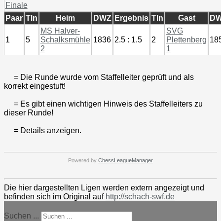
Finale
Paar
Tln
Heim
DWZ
Ergebnis
Tln
Gast
D
MS Halver-
SVG
1
5
Schalksmühle
1836
2.5 : 1.5
2
Plettenberg
18
2
1
= Die Runde wurde vom Staffelleiter geprüft und als
korrekt eingestuft!
= Es gibt einen wichtigen Hinweis des Staffelleiters zu
dieser Runde!
= Details anzeigen.
Powered by
ChessLeagueManager
Die hier dargestellten Ligen werden extern angezeigt und
befinden sich im Original auf
http://schach-swf.de
Suchen ...