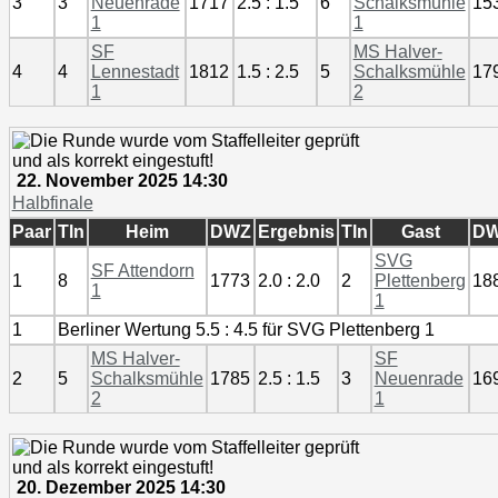
3
3
Neuenrade
1717
2.5 : 1.5
6
Schalksmühle
15
1
1
SF
MS Halver-
4
4
Lennestadt
1812
1.5 : 2.5
5
Schalksmühle
17
1
2
22. November 2025 14:30
Halbfinale
Paar
Tln
Heim
DWZ
Ergebnis
Tln
Gast
D
SVG
SF Attendorn
1
8
1773
2.0 : 2.0
2
Plettenberg
18
1
1
1
Berliner Wertung 5.5 : 4.5 für SVG Plettenberg 1
MS Halver-
SF
2
5
Schalksmühle
1785
2.5 : 1.5
3
Neuenrade
16
2
1
20. Dezember 2025 14:30